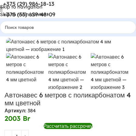
+375 (29) 986-18-13
Skip to navigation
+375 (33) 659-48-09
Skip to main content
Главная
Автонавесы
Автонавес 6 метров с поликарбонатом 4
мм цветной
Артикул:
384
2003
Br
Рассчитать рассрочку