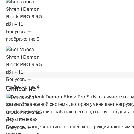
Описание
Мотокоса Shtenli Demon Black Pro S кВт отличается от
антивибрационной системы, которая уменьшает нагрузку
передачу вибрации с работающего под нагрузкой двигате
Двухплечевая
подвеска ранцевого типа в своей конструкции также имее
гасится