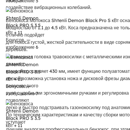
воздействие вибрационных колебаний.
Бензокоса Мотокоса Shtenli Demon Black Pro S кВт ос
мощностью от 1.1 до 4.5 кВт. Коса предназначена не толь
отлично подойдет
для покоса густой, жесткой растительности в виде сорня
деревьев.
Триммерная головка травокосилки с металлическими из
диаметр
которой составляет 430 мм, имеет функцию полуавтомат
леской возможна установка ножа и дисковой фрезы диам
велосипедного
руля с удобными эргономичными ручками и регулировк
позволяют
легко и быстро подстраивать газонокосилку под анатоми
По техническим характеристикам и качеству сборки мо
уступают
лучшим аналогам профессиональных бензокос, при этом