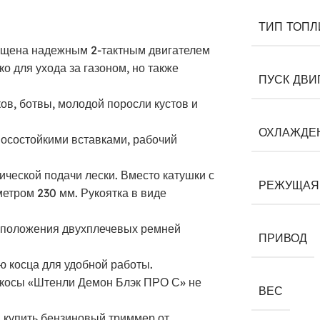
ТИП ТОПЛ
нащена надежным 2-тактным двигателем
ко для ухода за газоном, но также
ПУСК ДВИ
ков, ботвы, молодой поросли кустов и
ОХЛАЖДЕ
носостойкими вставками, рабочий
ической подачи лески. Вместо катушки с
РЕЖУЩАЯ
етром 230 мм. Рукоятка в виде
а положения двухплечевых ремней
ПРИВОД
ю косца для удобной работы.
токосы «Штенли Демон Блэк ПРО С» не
ВЕС
 купить бензиновый триммер от