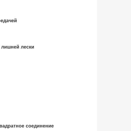
редачей
 лишней лески
квадратное соединение