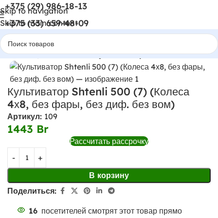
+375 (29) 986-18-13
Skip to navigation
+375 (33) 659-48-09
Skip to main content
Главная
Мотоблоки и культиваторы
Культиватор Shtenli 500 (7) (Колеса
4х8, без фары, без диф. без вом)
Артикул:
109
1443
Br
Рассчитать рассрочку
В корзину
Поделиться:
16
посетителей смотрят этот товар прямо