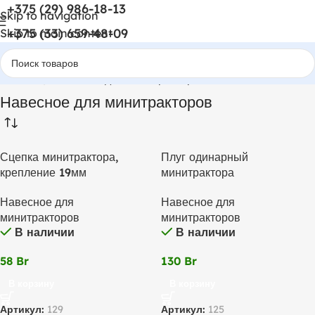
+375 (29) 986-18-13
Skip to navigation
+375 (33) 659-48-09
Skip to main content
Главная
Навесное для минитракторов
Навесное для минитракторов
Сцепка минитрактора,
Плуг одинарный
крепление 19мм
минитрактора
Навесное для
Навесное для
минитракторов
минитракторов
В наличии
В наличии
58
Br
130
Br
В корзину
В корзину
Артикул:
129
Артикул:
125