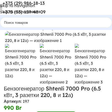
+375 (29) 986-18-13
Skip to navigation
+375 (33) 659-48-09
Skip to main content
Главная
Бензогенераторы
Бензогенератор Shtenli 7000 Pro (6.5
кВт, 3 разетки 220, 8 и 12а)
Артикул:
197
990
Br