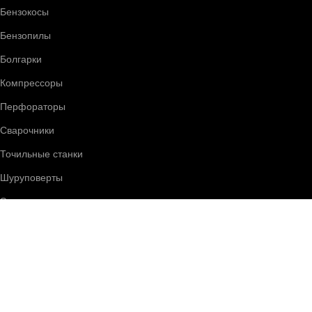
Бензокосы
Бензопилы
Болгарки
Компрессоры
Перфораторы
Сварочники
Точильные станки
Шуруповерты
Электрокосы
Электротранспорт
Электроскутеры
Электрический трицикл
Электровелосипед