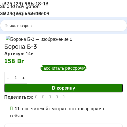
+375 (29) 986-18-13
Skip to navigation
+375 (33) 659-48-09
Skip to main content
Главная
Навесное для мотоблоков
Борона Б-3
Артикул:
146
158
Br
Рассчитать рассрочку
В корзину
Поделиться:
11
посетителей смотрят этот товар прямо
сейчас!