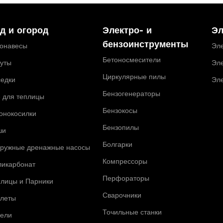
д и огород
Электро- и
Эл
бензоинструменты
тонавесы
Эле
Бетоносмесители
туты
Эле
Циркулярные пилы
седки
Эл
Бензогенераторы
 для теплицы
Бензокосы
онокосилки
Бензопилы
ши
Болгарки
гружные дренажные насосы
Компрессоры
ликарбонат
Перфораторы
плицы и Парники
Сварочники
алеты
Точильные станки
чели