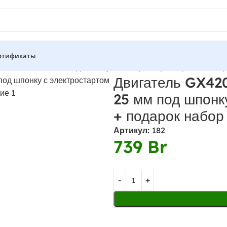
ртификаты
 л.с. вал 25 мм под шпонку с электростартом (или 190FE)
Двигатель GX420
25 мм под шпонк
+ подарок набор
Артикул:
182
739
Br