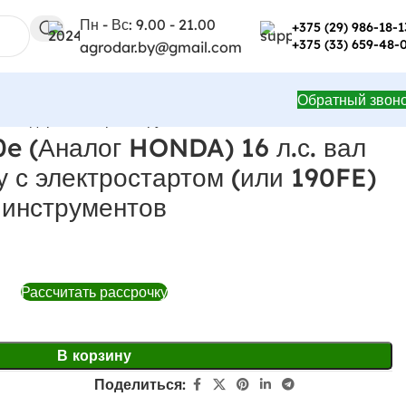
Пн - Вс: 9.00 - 21.00
+375 (29) 986-18-1
+375 (33) 659-48-
agrodar.by@gmail.com
Обратный звон
 + подарок набор инструментов
e (Аналог HONDA) 16 л.с. вал
у с электростартом (или 190FE)
 инструментов
Рассчитать рассрочку
В корзину
Поделиться: