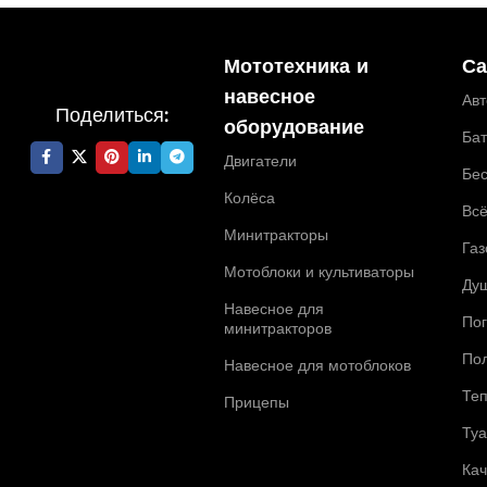
Мототехника и
Са
навесное
Ав
Поделиться:
оборудование
Ба
Двигатели
Бе
Колёса
Всё
Минитракторы
Газ
Мотоблоки и культиваторы
Ду
Навесное для
По
минитракторов
По
Навесное для мотоблоков
Те
Прицепы
Ту
Ка