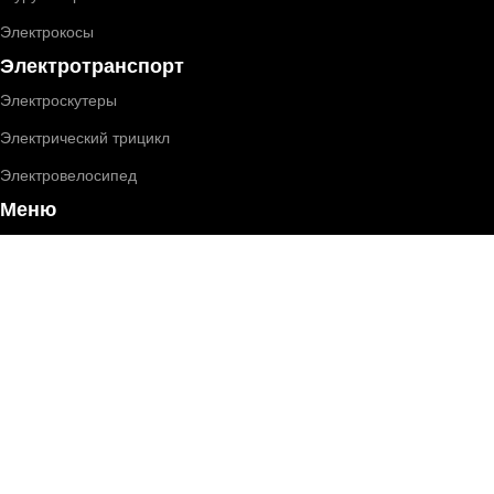
Электрокосы
Электротранспорт
Электроскутеры
Электрический трицикл
Электровелосипед
Меню
Главная
Категории
Оплата/доставка
Сертификаты
ОБЩЕСТВО С ОГРАНИЧЕННОЙ ОТВЕТСТВЕННОСТЬЮ
«ЗИКМЕС»220131 ,Республика Беларусь, г. Минск, ул.
Гамарника, д. 30, офис. 405УНП 193543133,