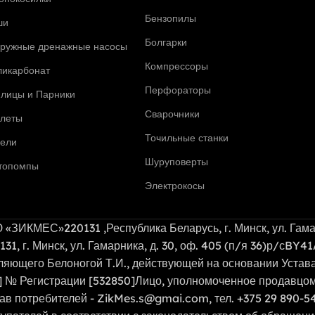
Бензопилы
ши
Болгарки
гружные дренажные насосы
Компрессоры
ликарбонат
Перфораторы
плицы и Парники
Сварочники
алеты
Точильные станки
чели
Шуруповерты
топомпы
Электрокосы
220131 ,Республика Беларусь, г. Минск, ул. Гамарник
0131, г. Минск, ул. Гамарника, д. 30, оф. 405 (п/я 36)р/
вляющего Белоногой Т.И., действующей на основании Уста
22] № Регистрации [532850]Лицо, уполномоченное продавцо
ав потребителей - ZikMes.s@gmai.com, тел. +375 29 890-54