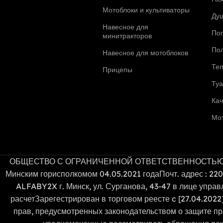
Мотоблоки и культиваторы
Ду
Навесное для
По
минитракторов
По
Навесное для мотоблоков
Те
Прицепы
Ту
Ка
Мо
ОБЩЕСТВО С ОГРАНИЧЕННОЙ ОТВЕТСТВЕННОСТЬЮ «ЗИКМЕС»
Минским горисполкомом 04.05.2021 годаПочт. адрес : 22
ALFABY2X г. Минск, ул. Сурганова, 43-47 в лице упра
расчетЗарегестрирован в торговом реесте c [27.04.20
прав, предусмотренных законодательством о защите пр