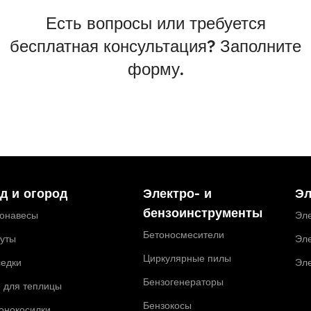
Есть вопросы или требуется
бесплатная консультация? Заполните
форму.
д и огород
Электро- и
Эл
бензоинструменты
тонавесы
Эле
Бетоносмесители
туты
Эле
Циркулярные пилы
седки
Эл
Бензогенераторы
 для теплицы
Бензокосы
онокосилки