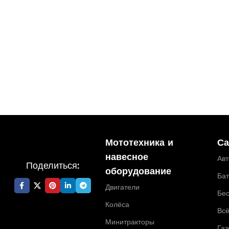
Мототехника и
Са
навесное
Ав
Поделиться:
оборудование
Ба
Двигатели
Бе
Колёса
Всё
Минитракторы
Газ