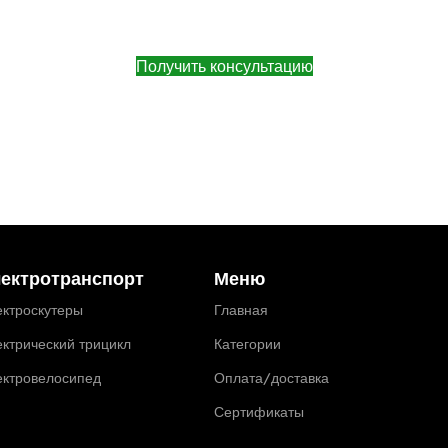
Получить консультацию
ектротранспорт
Меню
ктроскутеры
Главная
ктрический трицикл
Категории
ектровелосипед
Оплата/доставка
Сертификаты