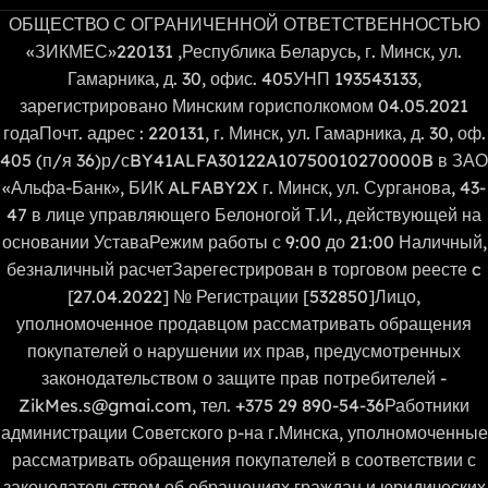
ОБЩЕСТВО С ОГРАНИЧЕННОЙ ОТВЕТСТВЕННОСТЬЮ
«ЗИКМЕС»220131 ,Республика Беларусь, г. Минск, ул.
Гамарника, д. 30, офис. 405УНП 193543133,
зарегистрировано Минским горисполкомом 04.05.2021
годаПочт. адрес : 220131, г. Минск, ул. Гамарника, д. 30, оф.
405 (п/я 36)р/сBY41ALFA30122A10750010270000B в ЗАО
«Альфа-Банк», БИК ALFABY2X г. Минск, ул. Сурганова, 43-
47 в лице управляющего Белоногой Т.И., действующей на
основании УставаРежим работы с 9:00 до 21:00 Наличный,
безналичный расчетЗарегестрирован в торговом реесте c
[27.04.2022] № Регистрации [532850]Лицо,
уполномоченное продавцом рассматривать обращения
покупателей о нарушении их прав, предусмотренных
законодательством о защите прав потребителей -
ZikMes.s@gmai.com, тел. +375 29 890-54-36Работники
администрации Советского р-на г.Минска, уполномоченные
рассматривать обращения покупателей в соответствии с
законодательством об обращениях граждан и юридических