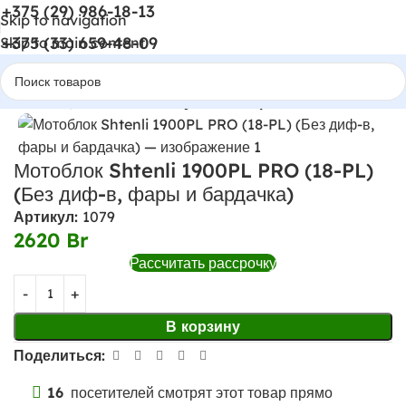
+375 (29) 986-18-13
Skip to navigation
+375 (33) 659-48-09
Skip to main content
Главная
Мотоблоки и культиваторы
Мотоблок Shtenli 1900PL PRO (18-PL)
(Без диф-в, фары и бардачка)
Артикул:
1079
2620
Br
Рассчитать рассрочку
В корзину
Поделиться:
16
посетителей смотрят этот товар прямо