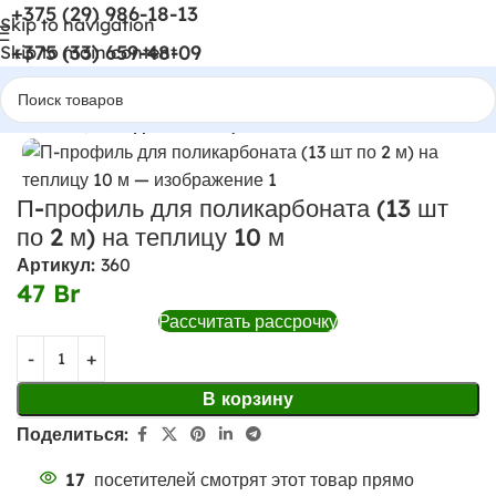
+375 (29) 986-18-13
Skip to navigation
+375 (33) 659-48-09
Skip to main content
Главная
Всё для теплицы
П-профиль для поликарбоната (13 шт
по 2 м) на теплицу 10 м
Артикул:
360
47
Br
Рассчитать рассрочку
В корзину
Поделиться:
17
посетителей смотрят этот товар прямо