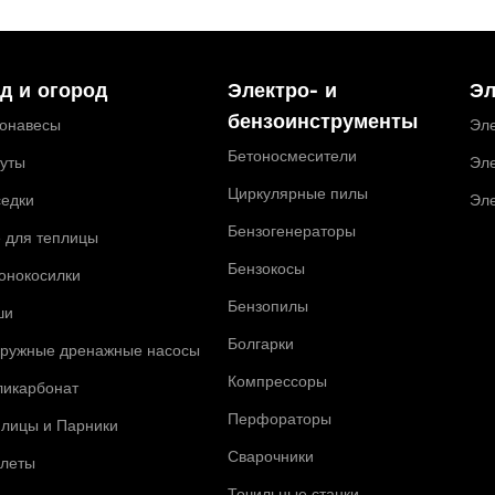
д и огород
Электро- и
Эл
бензоинструменты
тонавесы
Эле
Бетоносмесители
туты
Эле
Циркулярные пилы
седки
Эл
Бензогенераторы
 для теплицы
Бензокосы
онокосилки
Бензопилы
ши
Болгарки
гружные дренажные насосы
Компрессоры
ликарбонат
Перфораторы
плицы и Парники
Сварочники
алеты
Точильные станки