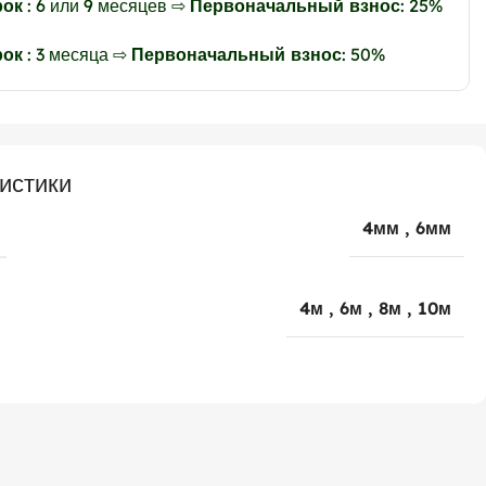
рок
: 6 или 9 месяцев ⇨
Первоначальный взнос
: 25%
рок
: 3 месяца ⇨
Первоначальный взнос
: 50%
истики
4мм
,
6мм
4м
,
6м
,
8м
,
10м