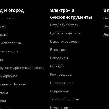
д и огород
Электро- и
Эл
бензоинструменты
тонавесы
Эле
Бетоносмесители
туты
Эле
Циркулярные пилы
седки
Эл
Бензогенераторы
 для теплицы
Бензокосы
онокосилки
Бензопилы
ши
Болгарки
гружные дренажные насосы
Компрессоры
ликарбонат
Перфораторы
плицы и Парники
Сварочники
алеты
Точильные станки
чели
Шуруповерты