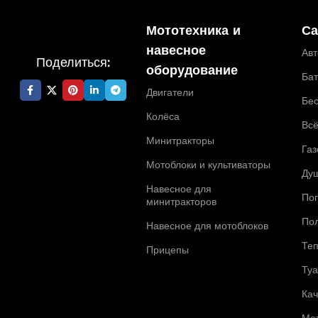
Мототехника и
Са
навесное
Ав
Поделиться:
оборудование
Ба
Двигатели
Бе
Колёса
Всё
Минитракторы
Газ
Мотоблоки и культиваторы
Ду
Навесное для
По
минитракторов
По
Навесное для мотоблоков
Те
Прицепы
Ту
Ка