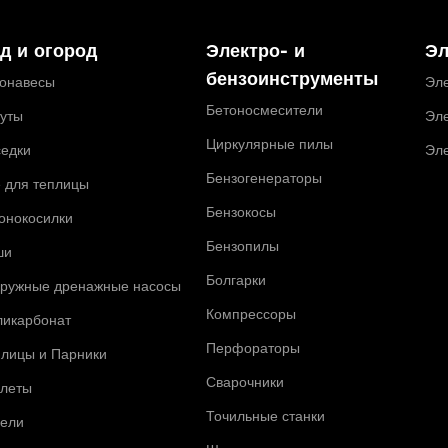
д и огород
Электро- и
Эл
бензоинструменты
тонавесы
Эле
Бетоносмесители
туты
Эле
Циркулярные пилы
седки
Эл
Бензогенераторы
 для теплицы
Бензокосы
онокосилки
Бензопилы
ши
Болгарки
гружные дренажные насосы
Компрессоры
ликарбонат
Перфораторы
плицы и Парники
Сварочники
алеты
Точильные станки
чели