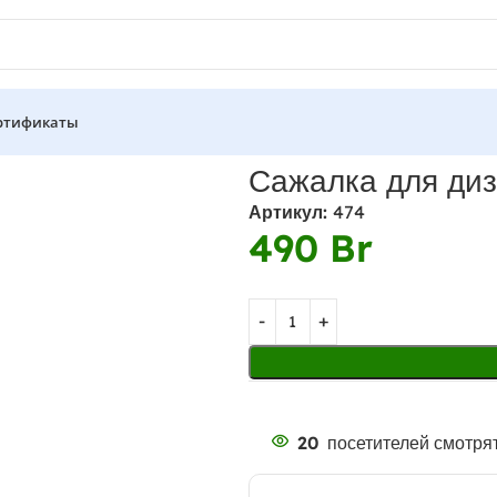
ртификаты
ного мотоблока
Сажалка для диз
Артикул:
474
490
Br
20
посетителей смотрят