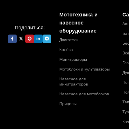
Мототехника и
Са
навесное
Ав
Поделиться:
оборудование
Ба
Двигатели
Бе
Колёса
Всё
Минитракторы
Газ
Мотоблоки и культиваторы
Ду
Навесное для
По
минитракторов
По
Навесное для мотоблоков
Те
Прицепы
Ту
Ка