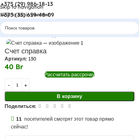
+375 (29) 986-18-13
Skip to navigation
+375 (33) 659-48-09
Skip to main content
Главная
Навесное для мотоблоков
Счет справка
Артикул:
130
40
Br
Рассчитать рассрочку
В корзину
Поделиться:
11
посетителей смотрят этот товар прямо
сейчас!