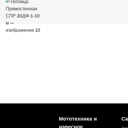
Мототехника и
Са
навесное
Ав