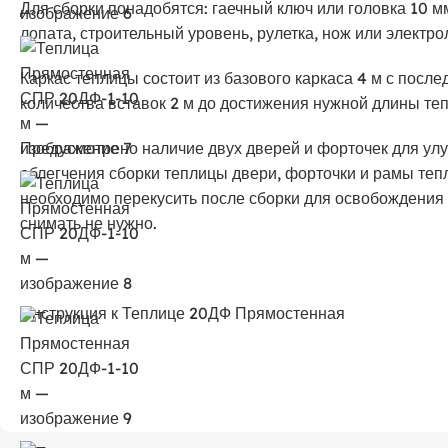
Для сборки понадобятся: гаечный ключ или головка 10 мм
лопата, строительный уровень, рулетка, нож или электро
Каркас теплицы состоит из базового каркаса 4 м с пос
количества вставок 2 м до достижения нужной длины те
Предусмотрено наличие двух дверей и форточек для ул
облегчения сборки теплицы двери, форточки и рамы те
необходимо перекусить после сборки для освобождения 
снимать не нужно.
Инструкция к Теплице 20ДФ Прямостенная