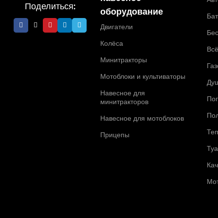
Поделиться:
оборудование
Ба
Двигатели
Бе
Колёса
Всё
Минитракторы
Газ
Мотоблоки и культиваторы
Ду
Навесное для
По
минитракторов
По
Навесное для мотоблоков
Те
Прицепы
Ту
Ка
Мо