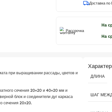
Доставка по
На с
Рассрочка
На с
Характер
мата при выращивании рассады, цветов и
ДЛИНА
ратного сечения 20×20 и 40×20 мм и
ШАГ МЕЖД
ерной блок и соединители дуг каркаса
о сечения 20х20.