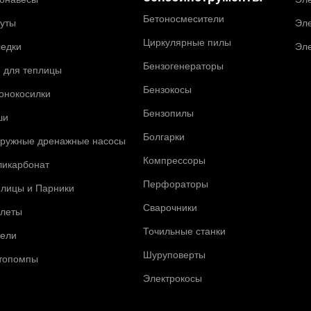
Бетоносмесители
туты
Эле
Циркулярные пилы
седки
Эл
Бензогенераторы
 для теплицы
Бензокосы
онокосилки
Бензопилы
ши
Болгарки
гружные дренажные насосы
Компрессоры
ликарбонат
Перфораторы
плицы и Парники
Сварочники
алеты
Точильные станки
чели
Шуруповерты
топомпы
Электрокосы