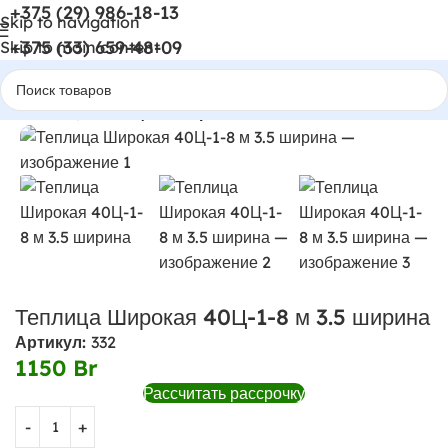
+375 (29) 986-18-13
Skip to navigation
+375 (33) 659-48-09
Skip to main content
Главная
Теплицы и Парники
Теплица Широкая 40Ц-1-8 м 3.5 ширина
Артикул:
332
1150
Br
Рассчитать рассрочку